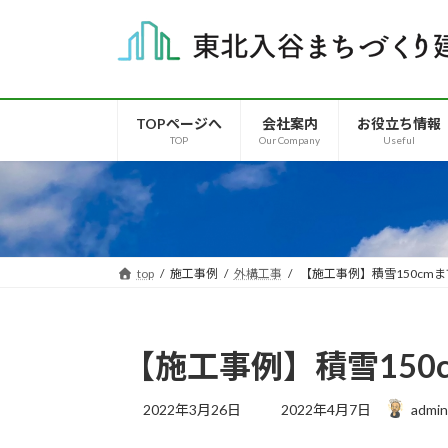
コ
ナ
ン
ビ
テ
ゲ
ン
ー
ツ
シ
TOPページへ
会社案内
お役立ち情報
へ
ョ
TOP
Our Company
Useful
ス
ン
キ
に
ッ
移
プ
動
top
施工事例
外構工事
【施工事例】積雪150cm
【施工事例】積雪15
最
2022年3月26日
2022年4月7日
admin
終
更