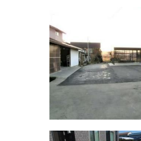
新
日
時
: