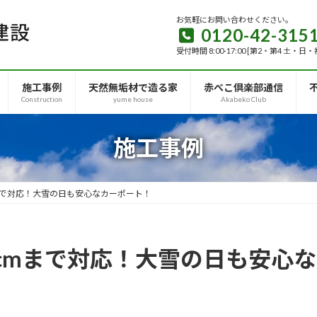
お気軽にお問い合わせください。
0120-42-315
受付時間 8:00-17:00 [第2・第4 土・日
施工事例
天然無垢材で造る家
赤べこ倶楽部通信
Construction
yume house
Akabeko Club
施工事例
まで対応！大雪の日も安心なカーポート！
0cmまで対応！大雪の日も安心