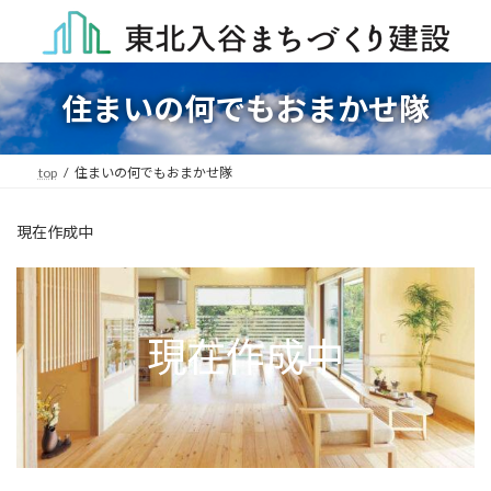
コ
ナ
ン
ビ
テ
ゲ
ン
ー
ツ
シ
住まいの何でもおまかせ隊
へ
ョ
ス
ン
キ
に
top
住まいの何でもおまかせ隊
ッ
移
プ
動
現在作成中
現在作成中