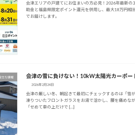
会津エリアの戸建てにお住まいの方必見！2026年最新
助金と福島県限定ポイント還元を併用し、最大18万円相
でお届けします。
会津の雪に負けない！10kW太陽光カーポ
役立ち情報
2026年2月24日
会津の厳しい冬、朝起きて最初にチェックするのは「雪
凍りついたフロントガラスをお湯で溶かし、腰を痛めなが
「せめて車の上だけで […]