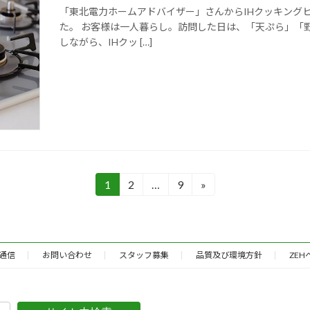
「東北電力ホームアドバイザー」さんからIHクッキング
た。 お客様は一人暮らし。訪問した日は、「天ぷら」「
しながら、IHクッ […]
1
2
…
9
»
固
固
固
定
定
定
ペ
ペ
ペ
ー
ー
ー
ジ
ジ
ジ
通信
お問い合わせ
スタッフ募集
品質及び環境方針
ZE