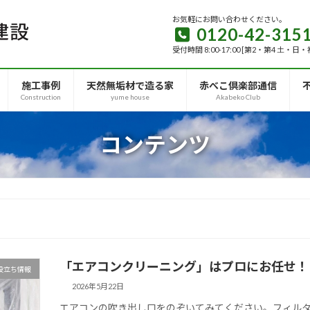
お気軽にお問い合わせください。
0120-42-315
受付時間 8:00-17:00 [第2・第4 土・日
施工事例
天然無垢材で造る家
赤べこ倶楽部通信
Construction
yume house
Akabeko Club
コンテンツ
「エアコンクリーニング」はプロにお任せ！
役立ち情報
2026年5月22日
エアコンの吹き出し口をのぞいてみてください。フィル