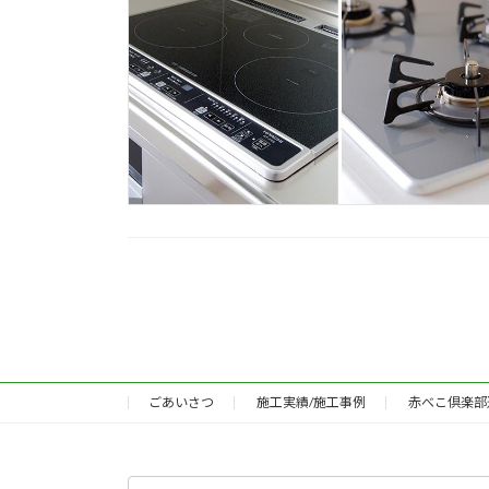
投
稿
の
ごあいさつ
施工実績/施工事例
赤べこ倶楽部
ペ
ー