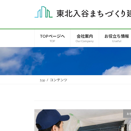
コ
ナ
ン
ビ
テ
ゲ
ン
ー
ツ
シ
TOPページへ
会社案内
お役立ち情報
へ
ョ
TOP
Our Company
Useful
ス
ン
キ
に
ッ
移
プ
動
top
コンテンツ
お