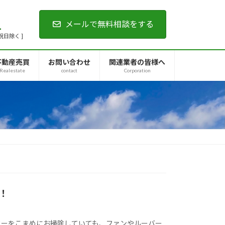
1
メールで無料相談をする
・祝日除く ]
不動産売買
お問い合わせ
関連業者の皆様へ
Realestate
contact
Corporation
！
ターをこまめにお掃除していても、ファンやルーバー