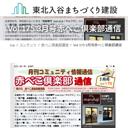
コ
ナ
ン
ビ
テ
ゲ
ン
ー
ツ
シ
Vol.175 3月号赤べこ倶楽部通信
へ
ョ
ス
ン
キ
に
top
コンテンツ
赤べこ倶楽部通信
Vol.175 3月号赤べこ倶楽部通信
ッ
移
プ
動