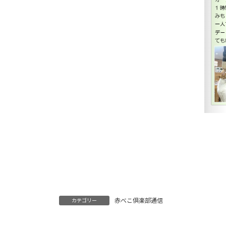
赤べこ倶楽部通信
カテゴリー