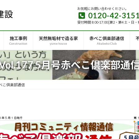
お気軽にお問い合わせください。
0120-42-315
受付時間 8:00-17:00 [第2・第4 土・日
施工事例
天然無垢材で造る家
赤べこ倶楽部通信
Construction
yume house
Akabeko Club
Vol.177 5月号赤べこ倶楽部通
号赤べこ倶楽部通信