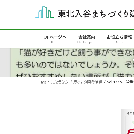
コ
ナ
ン
ビ
テ
ゲ
ン
ー
ツ
シ
TOPページへ
会社案内
お役立ち情報
へ
ョ
TOP
Our Company
Useful
ス
ン
キ
に
ッ
移
プ
動
top
コンテンツ
赤べこ倶楽部通信
Vol.177 5月