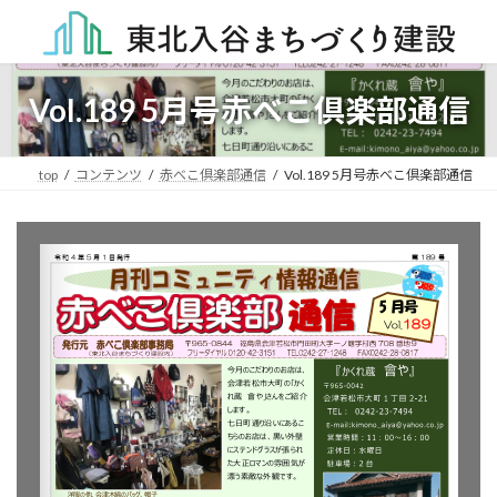
コ
ナ
ン
ビ
テ
ゲ
ン
ー
ツ
シ
Vol.189 5月号赤べこ倶楽部通信
へ
ョ
ス
ン
キ
に
top
コンテンツ
赤べこ倶楽部通信
Vol.189 5月号赤べこ倶楽部通信
ッ
移
プ
動