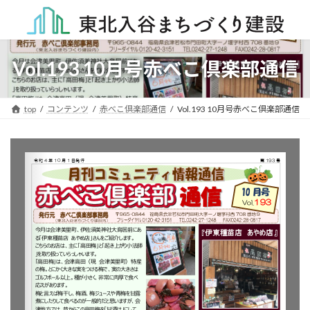
コ
ナ
ン
ビ
テ
ゲ
ン
ー
ツ
シ
Vol.193 10月号赤べこ倶楽部通信
へ
ョ
ス
ン
キ
に
top
コンテンツ
赤べこ倶楽部通信
Vol.193 10月号赤べこ倶楽部通信
ッ
移
プ
動