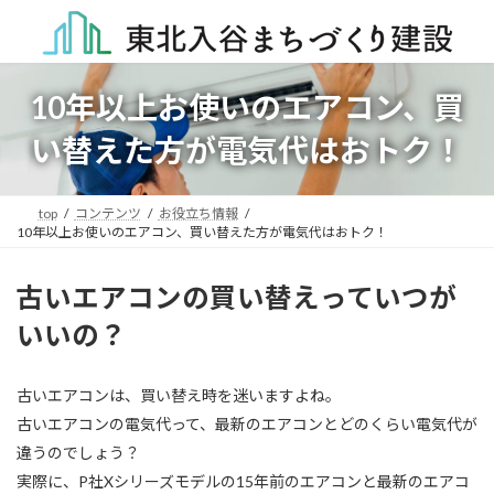
コ
ナ
ン
ビ
テ
ゲ
ン
ー
10年以上お使いのエアコン、買
ツ
シ
へ
ョ
い替えた方が電気代はおトク！
ス
ン
キ
に
ッ
移
プ
動
top
コンテンツ
お役立ち情報
10年以上お使いのエアコン、買い替えた方が電気代はおトク！
古いエアコンの買い替えっていつが
いいの？
古いエアコンは、買い替え時を迷いますよね。
古いエアコンの電気代って、最新のエアコンとどのくらい電気代が
違うのでしょう？
実際に、P社Xシリーズモデルの15年前のエアコンと最新のエアコ